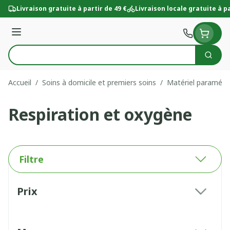
Aller au contenu
Livraison gratuite à partir de 49 €
Livraison locale gratuite à pa
Menu
Cherc
Rechercher
Accueil
/
Soins à domicile et premiers soins
/
Matériel paramédi
Respiration et oxygène
Filtre
Passer à la liste des produits
Prix
filter