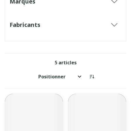
Marques
filter
Fabricants
filter
5
articles
Trier par: