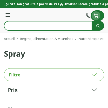
Aller au contenu
Livraison gratuite à partir de 49 €
Livraison locale gratuite à pa
Menu
Cherc
Rechercher
Accueil
/
Régime, alimentation & vitamines
/
Nutrithérapie et bi
Spray
Filtre
Passer à la liste des produits
Prix
filter