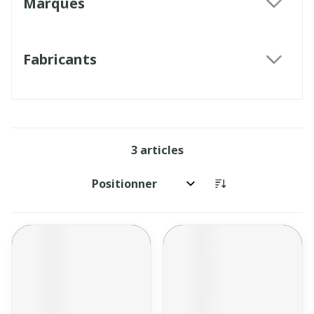
Marques
filter
Fabricants
filter
3
articles
Trier par: