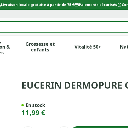
Livraison locale gratuite à partir de 75 €
Paiements sécurisés
Con
,
Grossesse et
on &
Vitalité 50+
Na
ur la catégorie Beauté, soins et hygiène
icher le sous-menu pour la catégorie Régime, alimentat
Afficher le sous-menu pour la catégor
Afficher le sous-
enfants
es
L NETTOYANT
EUCERIN DERMOPURE 
En stock
11,99 €