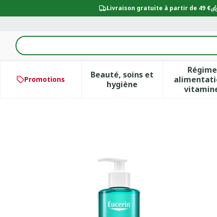
Aller au contenu
Livraison gratuite à partir de 49 €
Rechercher
Régime
Beauté, soins et
alimentati
Promotions
Afficher le sous-menu po
Aff
hygiène
vitamin
EUCERIN DERMOPURE GE