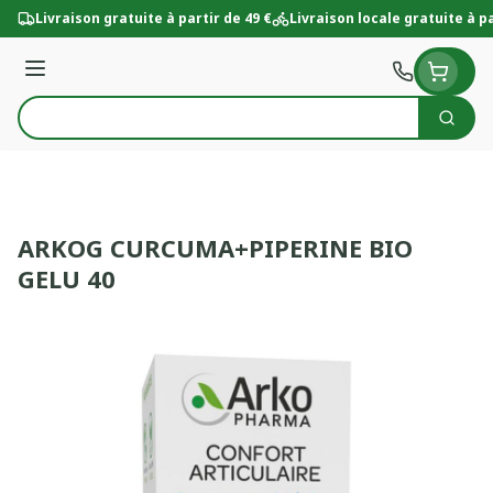
Aller au contenu
Livraison gratuite à partir de 49 €
Livraison locale gratuite à pa
Menu
Cherc
Rechercher
ARKOG CURCUMA+PIPERINE BIO
GELU 40