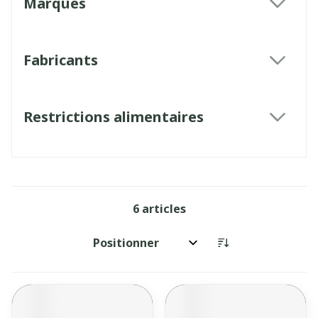
Marques
filter
Fabricants
filter
Restrictions alimentaires
filter
6
articles
Trier par: