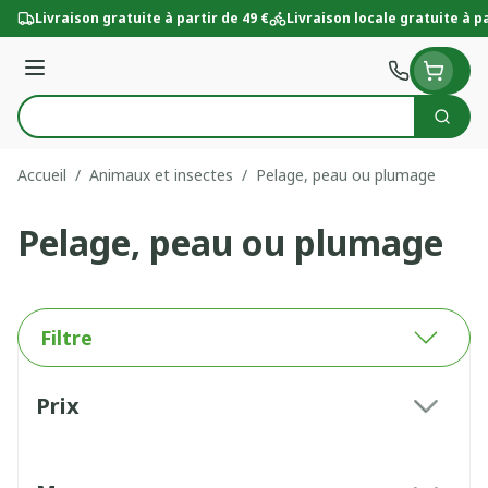
Aller au contenu
Livraison gratuite à partir de 49 €
Livraison locale gratuite à pa
Menu
Cherc
Rechercher
Accueil
/
Animaux et insectes
/
Pelage, peau ou plumage
Pelage, peau ou plumage
Filtre
Passer à la liste des produits
Prix
filter