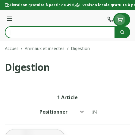
Aller au contenu
Livraison gratuite à partir de 49 €
Livraison locale gratuite à pa
Menu
Cherc
Rechercher
Accueil
/
Animaux et insectes
/
Digestion
Digestion
1
Article
Trier par: