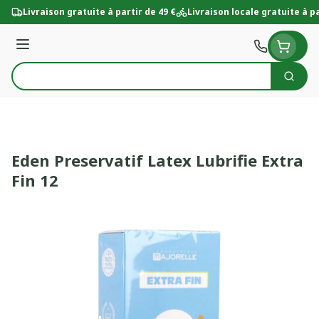
Aller au contenu
Livraison gratuite à partir de 49 €
Livraison locale gratuite à pa
Menu
Cherc
Rechercher
Eden Preservatif Latex Lubrifie Extra
Fin 12