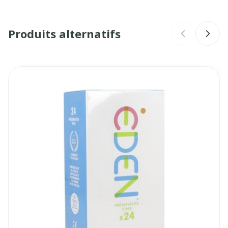
Marques
Eden
Produits alternatifs
Largeur
63 mm
Longueur
133 mm
Il est possible de naviguer entre les éléments du carrouse
Appuyer sur pour sauter le carrousel
Appuyez sur cette touche pour accéder à la navigatio
Profondeur
35 mm
Température ambiante (15°C -
Conservation
25°C)