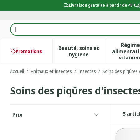
Aller au contenu
Livraison gratuite à partir de 49 €
Rechercher
Régime
Beauté, soins et
alimentati
Promotions
Afficher le sous-menu po
Aff
hygiène
vitamin
Accueil
/
Animaux et insectes
/
Insectes
/
Soins des piqûres 
Soins des piqûres d'insecte
Passer à la liste des produits
3
artic
Prix
filter