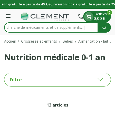
Diapositive 1 de 1
Aller au contenu
ison gratuite à partir de 49 €
Livraison locale gratuite à partir de 75 
0
0 articles
Menu
0,00 €
Recherche de médicaments et de suppléments..
Cherc
Rechercher
Accueil
/
Grossesse et enfants
/
Bébés
/
Alimentation - lait
/
Nutrition médicale 0-1 an
Filtre
13
articles