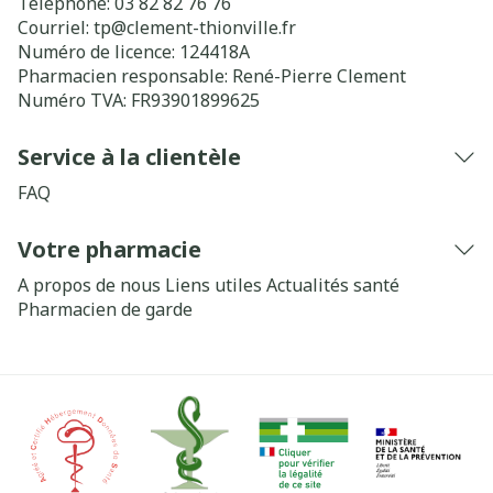
Téléphone:
03 82 82 76 76
Courriel:
tp@
clement-thionville.fr
Numéro de licence:
124418A
Pharmacien responsable:
René-Pierre Clement
Numéro TVA:
FR93901899625
Service à la clientèle
FAQ
Votre pharmacie
A propos de nous
Liens utiles
Actualités santé
Pharmacien de garde