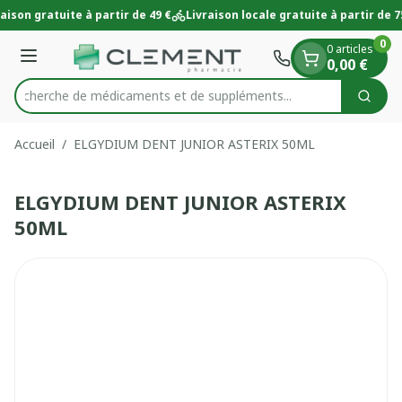
Diapositive 1 de 1
Aller au contenu
aison gratuite à partir de 49 €
Livraison locale gratuite à partir de 7
0
0 articles
Menu
0,00 €
Recherche de médicaments et de suppléments...
Cherc
Rechercher
Accueil
/
ELGYDIUM DENT JUNIOR ASTERIX 50ML
ELGYDIUM DENT JUNIOR ASTERIX
50ML