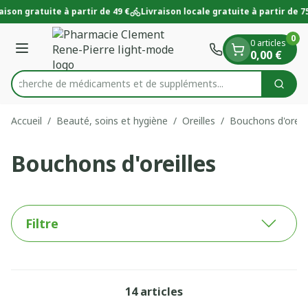
Diapositive 1 de 1
Aller au contenu
aison gratuite à partir de 49 €
Livraison locale gratuite à partir de 75
0
0 articles
Menu
0,00 €
Recherche de médicaments et de suppléments...
Cherc
Rechercher
Accueil
/
Beauté, soins et hygiène
/
Oreilles
/
Bouchons d'oreill
Bouchons d'oreilles
Filtre
14
articles