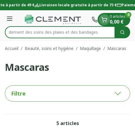
Diapositive 1 de 1
Aller au contenu
te à partir de 49 €
Livraison locale gratuite à partir de 75 €
Paieme
0
0 articles
Menu
0,00 €
 rapidement des soins des plaies et des bandages
Cherc
Rechercher
Accueil
/
Beauté, soins et hygiène
/
Maquillage
/
Mascaras
Mascaras
Filtre
5
articles