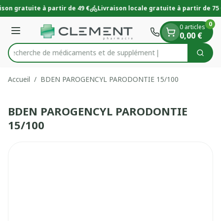
Diapositive 1 de 1
Aller au contenu
ison gratuite à partir de 49 €
Livraison locale gratuite à partir de 75 
0
0 articles
Menu
0,00 €
Recherche de médicaments et de su
Cherc
Rechercher
Accueil
/
BDEN PAROGENCYL PARODONTIE 15/100
BDEN PAROGENCYL PARODONTIE
15/100