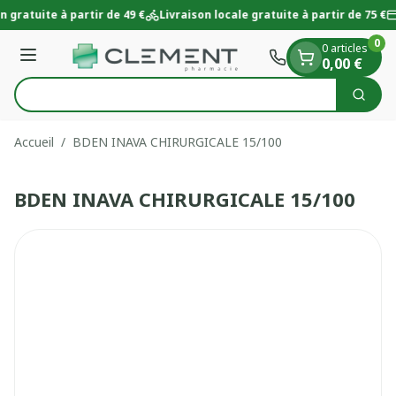
Diapositive 1 de 1
Aller au contenu
n gratuite à partir de 49 €
Livraison locale gratuite à partir de 75 €
0
0 articles
Menu
0,00 €
Tro
Cherc
Rechercher
Accueil
/
BDEN INAVA CHIRURGICALE 15/100
BDEN INAVA CHIRURGICALE 15/100