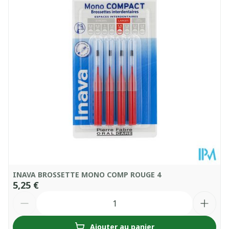
Quantité Du
100
Paquet
Température ambiante (15°C -
Conservation
25°C)
INAVA BROSSETTE MONO COMP ROUGE 4
5,25 €
Quantité
Ajouter au panier