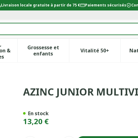
Livraison locale gratuite à partir de 75 €
Paiements sécurisés
Con
,
Grossesse et
on &
Vitalité 50+
Na
ur la catégorie Beauté, soins et hygiène
icher le sous-menu pour la catégorie Régime, alimentat
Afficher le sous-menu pour la catégor
Afficher le sous-
enfants
es
GUMMIE 60
AZINC JUNIOR MULTIV
En stock
13,20 €