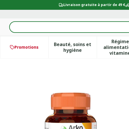
Aller au contenu
Livraison gratuite à partir de 49 €
Rechercher
Régime
Beauté, soins et
alimentati
Promotions
Afficher le sous-menu po
Aff
hygiène
vitamin
AZINC JUNIOR MULTIVIT 