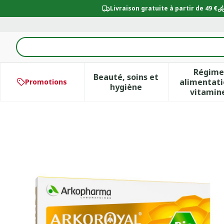
Aller au contenu
Livraison gratuite à partir de 49 €
Rechercher
Régime
Beauté, soins et
alimentati
Promotions
Afficher le sous-menu po
Aff
hygiène
vitamin
ARKOROYAL GELEE ROY BI