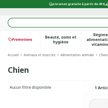
Aller au contenu
Livraison gratuite à partir de 49 €
Rechercher
Régime
Beauté, soins et
alimentati
Promotions
Afficher le sous-menu po
Aff
hygiène
vitamin
Accueil
/
Animaux et insectes
/
Alimentation animale
/
Chien
Chien
Aucun filtre disponible
1
Artic