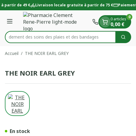
Diapositive 1 de 1
Aller au contenu
à partir de 49 €
Livraison locale gratuite à partir de 75 €
Paiement
0
0 articles
Menu
0,00 €
 rapidement des soins des plaies et des bandages
Cherc
Rechercher
Accueil
/
THE NOIR EARL GREY
THE NOIR EARL GREY
View larger image
THE NOIR EARL GREY
En stock