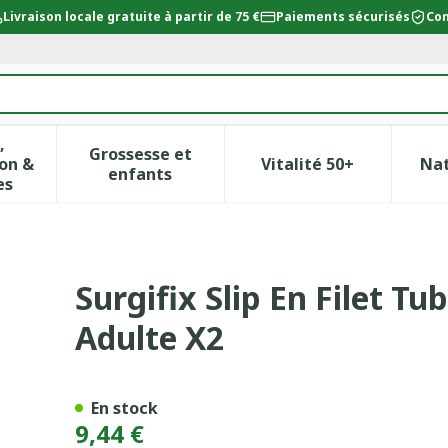
Livraison locale gratuite à partir de 75 €
Paiements sécurisés
Con
,
Grossesse et
on &
Vitalité 50+
Na
ur la catégorie Beauté, soins et hygiène
icher le sous-menu pour la catégorie Régime, alimentat
Afficher le sous-menu pour la catégor
Afficher le sous-
enfants
es
laire Extensible Pour Adulte X
Surgifix Slip En Filet Tu
Adulte X2
En stock
9,44 €