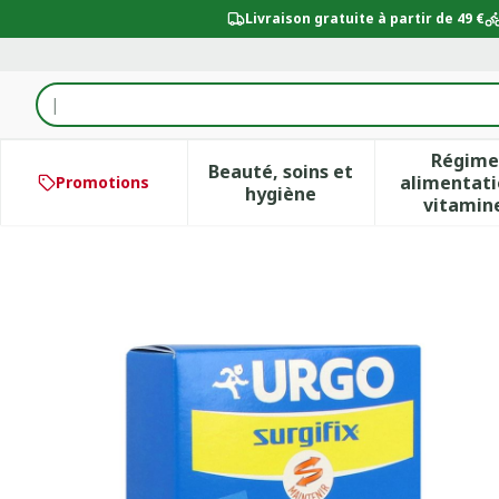
Aller au contenu
Livraison gratuite à partir de 49 €
Rechercher
Régime
Beauté, soins et
alimentati
Promotions
Afficher le sous-menu po
Aff
hygiène
vitamin
Surgifix Slip En Filet Tubu