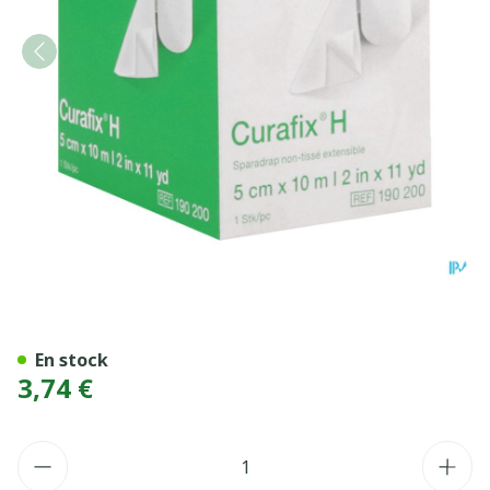
Curafix H Sparadrap Non Ti
En stock
3,74 €
Quantité