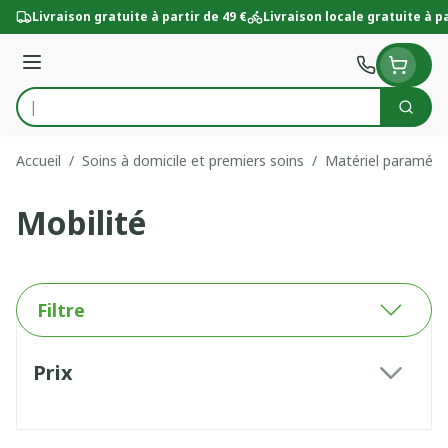
Aller au contenu
Livraison gratuite à partir de 49 €
Livraison locale gratuite à pa
Menu
Cherc
Rechercher
Accueil
/
Soins à domicile et premiers soins
/
Matériel paramédi
Mobilité
Filtre
Passer à la liste des produits
Prix
filter