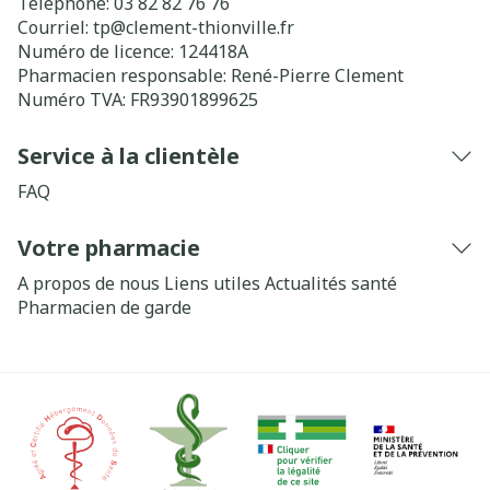
Téléphone:
03 82 82 76 76
Courriel:
tp@
clement-thionville.fr
Numéro de licence:
124418A
Pharmacien responsable:
René-Pierre Clement
Numéro TVA:
FR93901899625
Service à la clientèle
FAQ
Votre pharmacie
A propos de nous
Liens utiles
Actualités santé
Pharmacien de garde