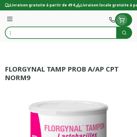
Aller au contenu
Livraison gratuite à partir de 49 €
Livraison locale gratuite à pa
Menu
Cherc
Rechercher
FLORGYNAL TAMP PROB A/AP CPT
NORM9