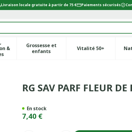
Livraison locale gratuite à partir de 75 €
Paiements sécurisés
Con
,
Grossesse et
on &
Vitalité 50+
Na
ur la catégorie Beauté, soins et hygiène
icher le sous-menu pour la catégorie Régime, alimentat
Afficher le sous-menu pour la catégor
Afficher le sous-
enfants
es
GUIER 100G
RG SAV PARF FLEUR DE 
En stock
7,40 €