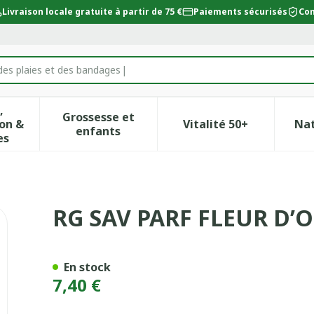
Livraison locale gratuite à partir de 75 €
Paiements sécurisés
Con
des plaies et des bandages
,
Grossesse et
on &
Vitalité 50+
Na
ur la catégorie Beauté, soins et hygiène
icher le sous-menu pour la catégorie Régime, alimentat
Afficher le sous-menu pour la catégor
Afficher le sous-
enfants
es
MANTHUS 100G
RG SAV PARF FLEUR D
En stock
7,40 €