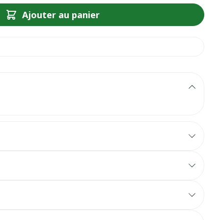
Ajouter au panier
la pop culture, les savons Roger&Gallet parfument
une méthode artisanale qui perdure encore
ent de leur mousse fine jusqu'à leur dernière
 coeur" nécessite 80 heures de fabrication pour
fluves abricotées dopée par la puissance ambrée du
plissé soleil" aux couleurs pop, ils sont beaux, ils
r.