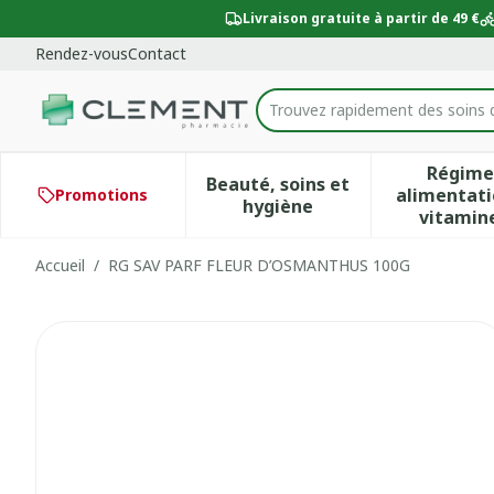
Aller au contenu
Diapositive 1 de 1
Livraison gratuite à partir de 49 €
Rendez-vous
Contact
Trouvez rapidement des soins 
Rechercher
Régime
Beauté, soins et
alimentati
Promotions
Afficher le sous-menu po
Aff
hygiène
vitamin
Accueil
/
RG SAV PARF FLEUR D’OSMANTHUS 100G
RG SAV PARF FLEUR D’OS