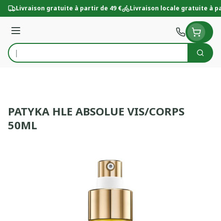
Aller au contenu
Livraison gratuite à partir de 49 €
Livraison locale gratuite à pa
Menu
Cherc
Rechercher
PATYKA HLE ABSOLUE VIS/CORPS
50ML