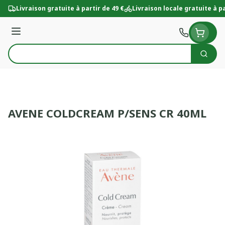
Aller au contenu
Livraison gratuite à partir de 49 €
Livraison locale gratuite à pa
Menu
Cherc
Rechercher
AVENE COLDCREAM P/SENS CR 40ML