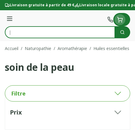
Aller au contenu
Livraison gratuite à partir de 49 €
Livraison locale gratuite à pa
Menu
Cherc
Rechercher
Accueil
/
Naturopathie
/
Aromathérapie
/
Huiles essentielles
/
soin de la peau
Filtre
Passer à la liste des produits
Prix
filter