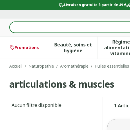
Aller au contenu
Livraison gratuite à partir de 49 €
Rechercher
Régime
Beauté, soins et
alimentati
Promotions
Afficher le sous-menu po
Aff
hygiène
vitamin
Accueil
/
Naturopathie
/
Aromathérapie
/
Huiles essentielles
articulations & muscles
Aucun filtre disponible
1
Artic