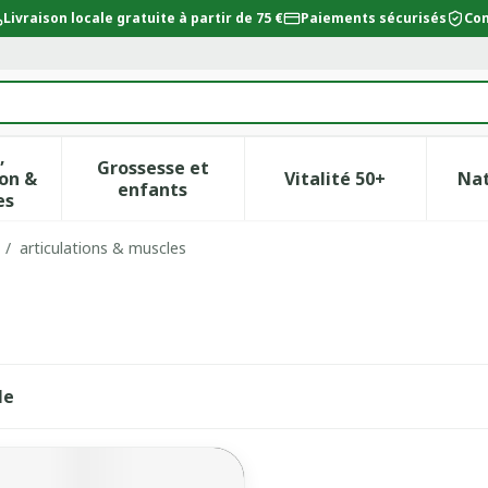
Livraison locale gratuite à partir de 75 €
Paiements sécurisés
Con
,
Grossesse et
on &
Vitalité 50+
Na
ur la catégorie Beauté, soins et hygiène
icher le sous-menu pour la catégorie Régime, alimentat
Afficher le sous-menu pour la catégor
Afficher le sous-
enfants
es
/
articulations & muscles
le