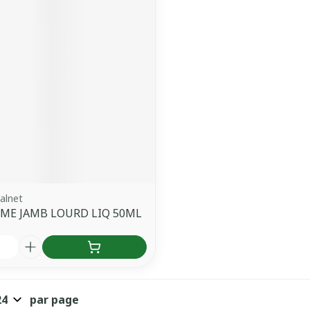
alnet
ME JAMB LOURD LIQ 50ML
é
par page