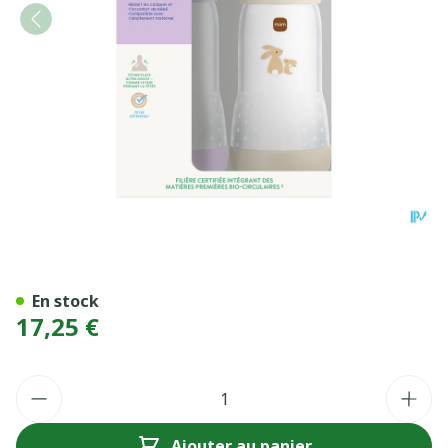
MAM BIB E ST A/COL LI+SA
En stock
17,25 €
Quantité
Ajouter au panier