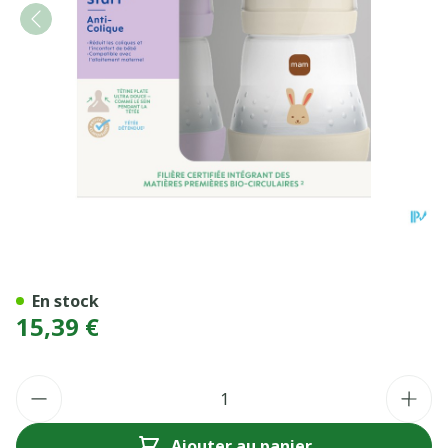
MAM BIB E ST A/COL LI+SA
En stock
15,39 €
Quantité
Ajouter au panier