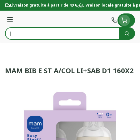
Aller au contenu
Livraison gratuite à partir de 49 €
Livraison locale gratuite à pa
Menu
Cherc
Rechercher
MAM BIB E ST A/COL LI+SAB D1 160X2