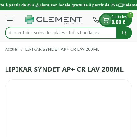
Diapositive 1 de 1
Aller au contenu
te à partir de 49 €
Livraison locale gratuite à partir de 75 €
Paieme
0
0 articles
Menu
0,00 €
 rapidement des soins des plaies et des bandages
Cherc
Rechercher
Accueil
/
LIPIKAR SYNDET AP+ CR LAV 200ML
LIPIKAR SYNDET AP+ CR LAV 200ML