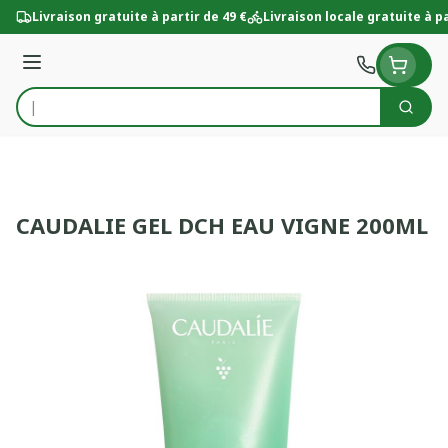
Aller au contenu
Livraison gratuite à partir de 49 €
Livraison locale gratuite à pa
Menu
Cherc
Rechercher
CAUDALIE GEL DCH EAU VIGNE 200ML