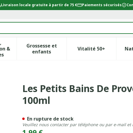
Livraison locale gratuite à partir de 75 €
Paiements sécurisés
Con
,
Grossesse et
on &
Vitalité 50+
Na
ur la catégorie Beauté, soins et hygiène
icher le sous-menu pour la catégorie Régime, alimentat
Afficher le sous-menu pour la catégor
Afficher le sous-
enfants
es
ce Gel Douche Berlingot 100
Les Petits Bains De Pro
100ml
En rupture de stock
Veuillez nous contacter par téléphone ou par e-mail et
1,99 €