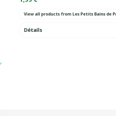
View all products from Les Petits Bains de 
Détails
sel à l'aide de la touche de tabulation. Vous pouvez sauter l
vigation en carrousel