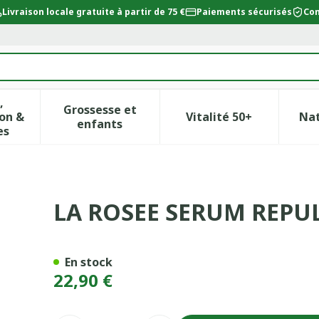
Livraison locale gratuite à partir de 75 €
Paiements sécurisés
Con
,
Grossesse et
on &
Vitalité 50+
Na
ur la catégorie Beauté, soins et hygiène
icher le sous-menu pour la catégorie Régime, alimentat
Afficher le sous-menu pour la catégor
Afficher le sous-
enfants
es
VISAGE 30ML
LA ROSEE SERUM REPUL
En stock
22,90 €