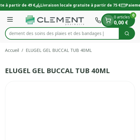
Diapositive 1 de 1
Aller au contenu
te à partir de 49 €
Livraison locale gratuite à partir de 75 €
Paieme
0
0 articles
Menu
0,00 €
 rapidement des soins des plaies et des bandages
Cherc
Rechercher
Accueil
/
ELUGEL GEL BUCCAL TUB 40ML
ELUGEL GEL BUCCAL TUB 40ML