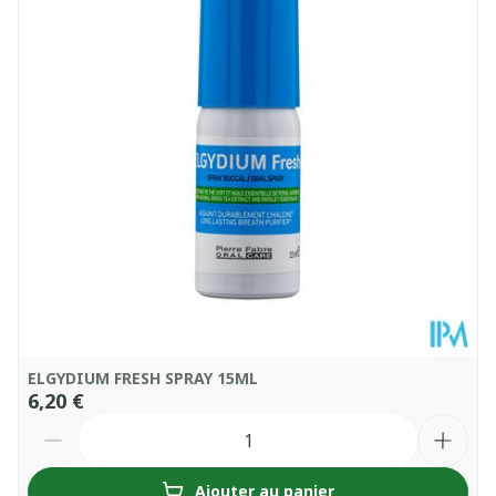
Quantité Du
40
Paquet
Température ambiante (15°C -
Conservation
25°C)
ELGYDIUM FRESH SPRAY 15ML
6,20 €
Quantité
Ajouter au panier