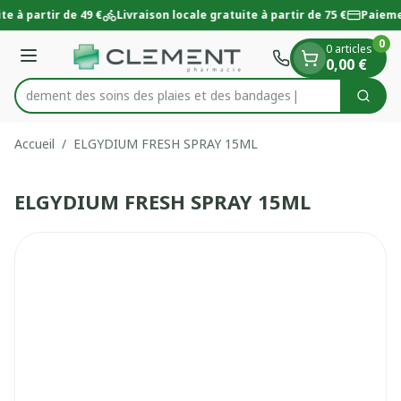
Diapositive 1 de 1
Aller au contenu
te à partir de 49 €
Livraison locale gratuite à partir de 75 €
Paieme
0
0 articles
Menu
0,00 €
 rapidement des soins des plaies et des bandages
Cherc
Rechercher
Accueil
/
ELGYDIUM FRESH SPRAY 15ML
ELGYDIUM FRESH SPRAY 15ML