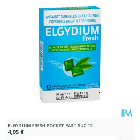
Profondeur
25 mm
Quantité Du
15
Paquet
Température ambiante (15°C -
Conservation
25°C)
ELGYDIUM FRESH POCKET PAST SUC 12
4,95 €
Quantité