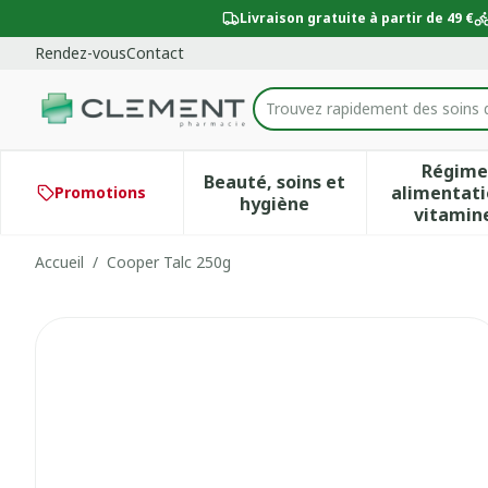
Aller au contenu
Diapositive 1 de 1
Livraison gratuite à partir de 49 €
Rendez-vous
Contact
Trouvez rapidement des soins 
Rechercher
Régime
Beauté, soins et
alimentati
Promotions
Afficher le sous-menu po
Aff
hygiène
vitamin
Accueil
/
Cooper Talc 250g
Cooper Talc 250g