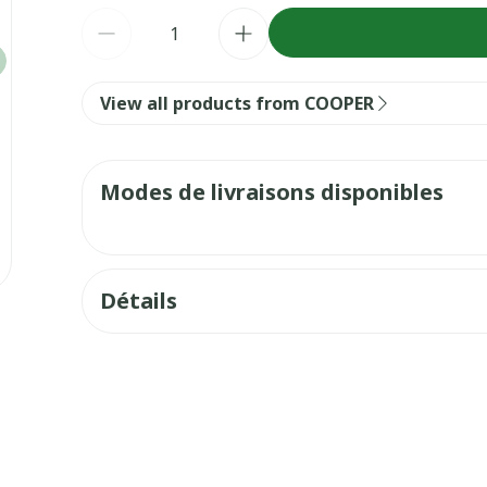
Quantité
View all products from COOPER
Modes de livraisons disponibles
Détails
e
Fabricants
Cooper
Marques
COOPER
Largeur
43 mm