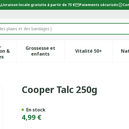
Livraison locale gratuite à partir de 75 €
Paiements sécurisés
Con
des plaies et des bandages
,
Grossesse et
on &
Vitalité 50+
Na
ur la catégorie Beauté, soins et hygiène
icher le sous-menu pour la catégorie Régime, alimentat
Afficher le sous-menu pour la catégor
Afficher le sous-
enfants
es
Cooper Talc 250g
En stock
4,99 €