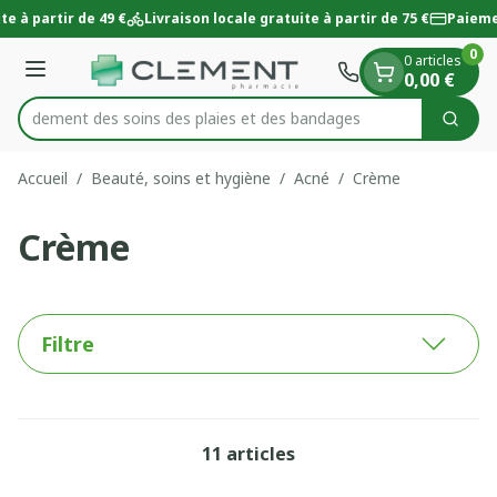
Diapositive 1 de 1
Aller au contenu
te à partir de 49 €
Livraison locale gratuite à partir de 75 €
Paieme
0
0 articles
Menu
0,00 €
 rapidement des soins des plaies et des bandages
Cherc
Rechercher
Accueil
/
Beauté, soins et hygiène
/
Acné
/
Crème
Crème
Filtre
11
articles