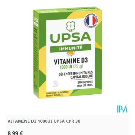
Profondeur
25 mm
Quantité Du
30
Paquet
Température ambiante (15°C -
Conservation
25°C)
VITAMINE D3 1000UI UPSA CPR 30
8,99 €