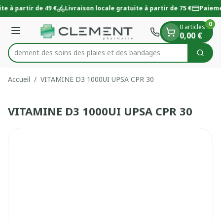
Diapositive 1 de 1
Aller au contenu
te à partir de 49 €
Livraison locale gratuite à partir de 75 €
Paieme
0
0 articles
Menu
0,00 €
 rapidement des soins des plaies et des bandages
Cherc
Rechercher
Accueil
/
VITAMINE D3 1000UI UPSA CPR 30
VITAMINE D3 1000UI UPSA CPR 30