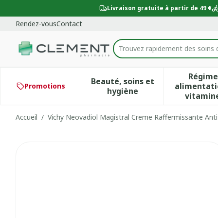
Aller au contenu
Diapositive 1 de 1
Livraison gratuite à partir de 49 €
Rendez-vous
Contact
Trouvez rapidement des soins 
Rechercher
Régime
Beauté, soins et
alimentati
Promotions
Afficher le sous-menu po
Aff
hygiène
vitamin
Accueil
/
Vichy Neovadiol Magistral Creme Raffermissante Ant
Vichy Neovadiol Magistral