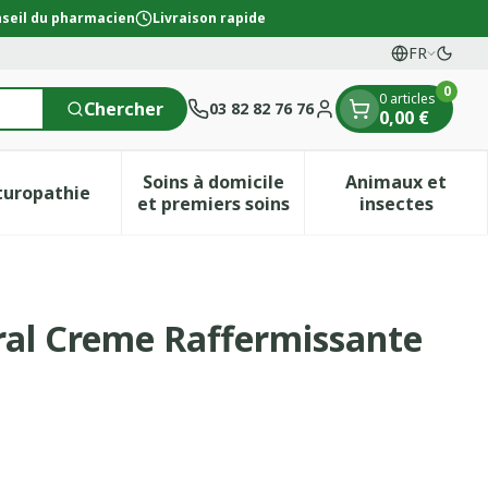
seil du pharmacien
Livraison rapide
FR
Passe
Langues
0
0 articles
Chercher
03 82 82 76 76
0,00 €
Menu client
Soins à domicile
Animaux et
turopathie
ion & vitamines
ie Grossesse et enfants
menu pour la catégorie Vitalité 50+
Afficher le sous-menu pour la catégorie Naturopath
Afficher le sous-menu pour la c
Afficher l
et premiers soins
insectes
aches Spf50 50ml
ral Creme Raffermissante