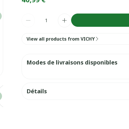
Quantité
View all products from VICHY
Modes de livraisons disponibles
e
larger image
View larger image
View larger image
Détails
Fabricants
L'Oréal
Marques
VICHY