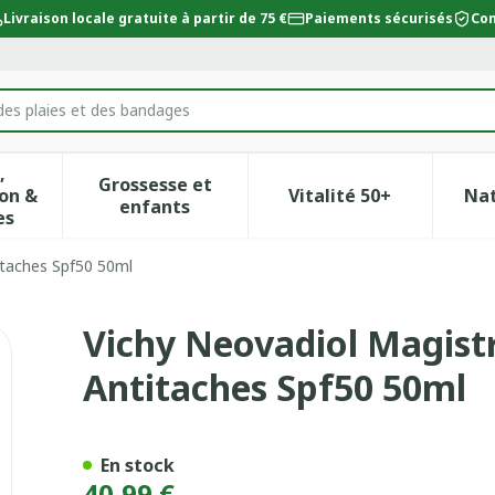
Livraison locale gratuite à partir de 75 €
Paiements sécurisés
Con
des plaies et des bandages
,
Grossesse et
on &
Vitalité 50+
Na
ur la catégorie Beauté, soins et hygiène
icher le sous-menu pour la catégorie Régime, alimentat
Afficher le sous-menu pour la catégor
Afficher le sous-
enfants
es
itaches Spf50 50ml
 Creme Raffermissante Antit
Vichy Neovadiol Magist
Antitaches Spf50 50ml
En stock
40,99 €