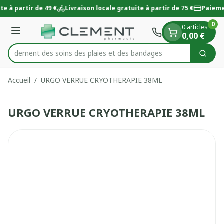
Diapositive 1 de 1
Aller au contenu
te à partir de 49 €
Livraison locale gratuite à partir de 75 €
Paieme
0
0 articles
Menu
0,00 €
 rapidement des soins des plaies et des bandages
Cherc
Rechercher
Accueil
/
URGO VERRUE CRYOTHERAPIE 38ML
URGO VERRUE CRYOTHERAPIE 38ML