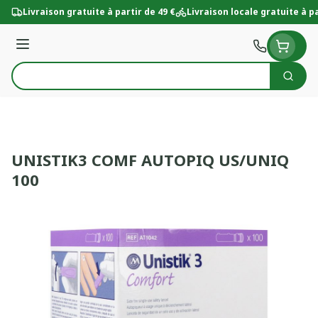
Aller au contenu
Livraison gratuite à partir de 49 €
Livraison locale gratuite à pa
Menu
Cherc
Rechercher
UNISTIK3 COMF AUTOPIQ US/UNIQ
100