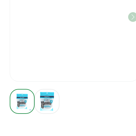
View larger image
View larger image