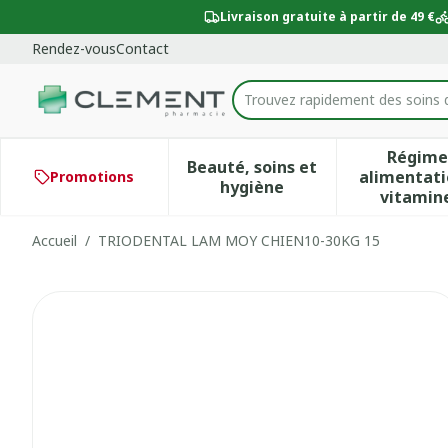
Aller au contenu
Diapositive 1 de 1
Livraison gratuite à partir de 49 €
Rendez-vous
Contact
Trouvez rapidement des soins 
Rechercher
Régime
Beauté, soins et
alimentati
Promotions
Afficher le sous-menu po
Aff
hygiène
vitamin
Accueil
/
TRIODENTAL LAM MOY CHIEN10-30KG 15
TRIODENTAL LAM MOY CH