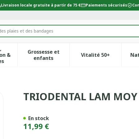
Livraison locale gratuite à partir de 75 €
Paiements sécurisés
Con
des plaies et des bandages
,
Grossesse et
on &
Vitalité 50+
Na
ur la catégorie Beauté, soins et hygiène
icher le sous-menu pour la catégorie Régime, alimentat
Afficher le sous-menu pour la catégor
Afficher le sous-
enfants
es
IEN10-30KG 15
TRIODENTAL LAM MOY 
En stock
11,99 €