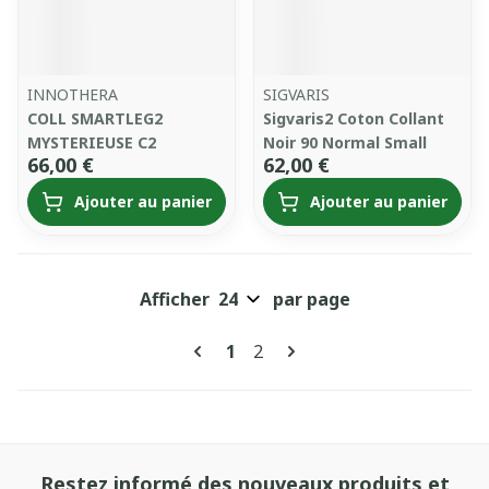
INNOTHERA
SIGVARIS
COLL SMARTLEG2
Sigvaris2 Coton Collant
MYSTERIEUSE C2
Noir 90 Normal Small
66,00 €
62,00 €
Ajouter au panier
Ajouter au panier
Afficher
par page
Pages
Vous lisez actuellement la pa
Page
1
2
Restez informé des nouveaux produits et