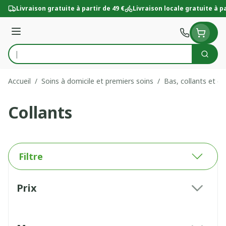
Aller au contenu
Livraison gratuite à partir de 49 €
Livraison locale gratuite à pa
Menu
Cherc
Rechercher
Accueil
/
Soins à domicile et premiers soins
/
Bas, collants et c
Collants
Filtre
Passer à la liste des produits
Prix
filter