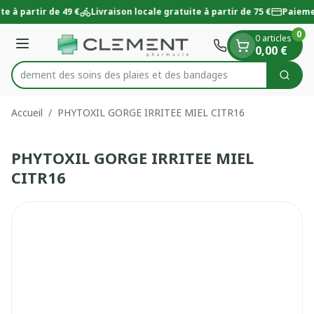
Diapositive 1 de 1
Aller au contenu
e à partir de 49 €
Livraison locale gratuite à partir de 75 €
Paieme
0
0 articles
Menu
0,00 €
 rapidement des soins des plaies et des bandages
Cherc
Rechercher
Accueil
/
PHYTOXIL GORGE IRRITEE MIEL CITR16
PHYTOXIL GORGE IRRITEE MIEL
CITR16