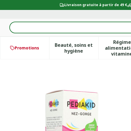
Aller au contenu
Livraison gratuite à partir de 49 €
Rechercher
Régime
Beauté, soins et
alimentati
Promotions
Afficher le sous-menu po
Aff
hygiène
vitamin
PEDIAKID NEZ-GORGE SP 