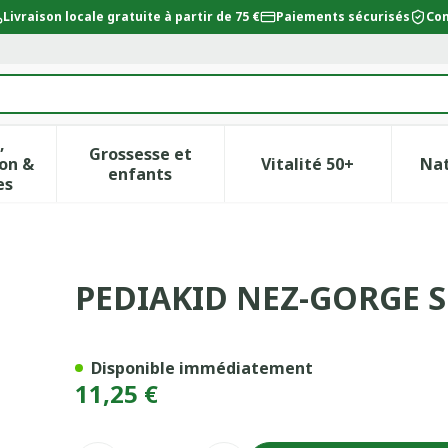
Livraison locale gratuite à partir de 75 €
Paiements sécurisés
Con
,
Grossesse et
on &
Vitalité 50+
Na
ur la catégorie Beauté, soins et hygiène
icher le sous-menu pour la catégorie Régime, alimentat
Afficher le sous-menu pour la catégor
Afficher le sous-
enfants
es
125ML
PEDIAKID NEZ-GORGE S
Disponible immédiatement
11,25 €