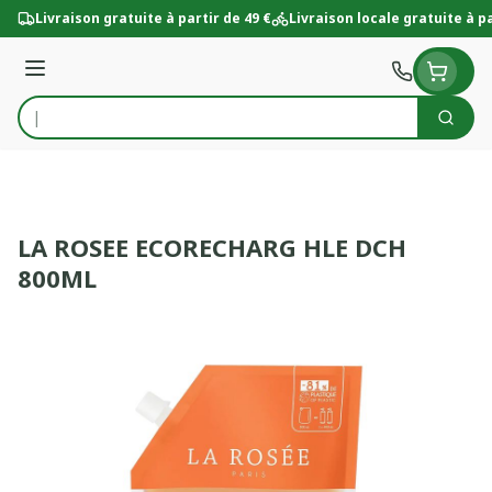
Aller au contenu
Livraison gratuite à partir de 49 €
Livraison locale gratuite à pa
Menu
Cherc
Rechercher
LA ROSEE ECORECHARG HLE DCH
800ML